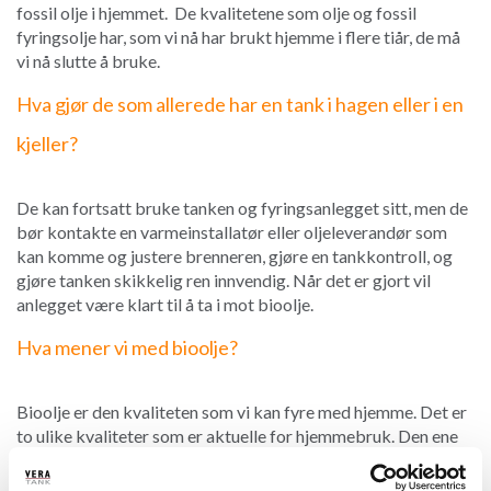
fossil olje i hjemmet. De kvalitetene som olje og fossil
fyringsolje har, som vi nå har brukt hjemme i flere tiår, de må
vi nå slutte å bruke.
Hva gjør de som allerede har en tank i hagen eller i en
kjeller?
De kan fortsatt bruke tanken og fyringsanlegget sitt, men de
bør kontakte en varmeinstallatør eller oljeleverandør som
kan komme og justere brenneren, gjøre en tankkontroll, og
gjøre tanken skikkelig ren innvendig. Når det er gjort vil
anlegget være klart til å ta i mot bioolje.
Hva mener vi med bioolje?
Bioolje er den kvaliteten som vi kan fyre med hjemme. Det er
to ulike kvaliteter som er aktuelle for hjemmebruk. Den ene
typen heter HVO100, og er en syntetisk bioolje. Den andre
typen er første generasjons bioolje og er laget av raps.