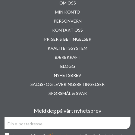
OM OSS
MIN KONTO
PERSONVERN
KONTAKT OSS
PRISER & BETINGELSER
KVALITETSSYSTEM
BÆREKRAFT
BLOGG
NYHETSBREV
SALGS- OG LEVERINGSBETINGELSER
SPØRSMÅL & SVAR
Meld deg på vårt nyhetsbrev
Ja, jeg samtykker til
vilkår og betingelser
for Vera Tank nyhetsbrev fra