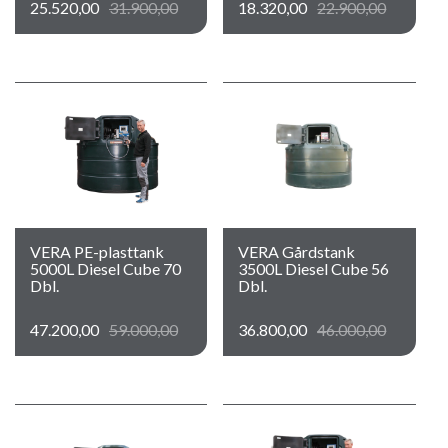
25.520,00
31.900,00
18.320,00
22.900,00
VERA PE-plasttank
VERA Gårdstank
5000L Diesel Cube 70
3500L Diesel Cube 56
Dbl.
Dbl.
47.200,00
59.000,00
36.800,00
46.000,00