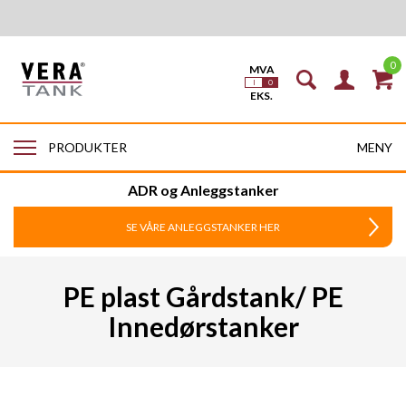
0
MENY
PRODUKTER
ADR og Anleggstanker
SE VÅRE ANLEGGSTANKER HER
PE plast Gårdstank/ PE
Innedørstanker