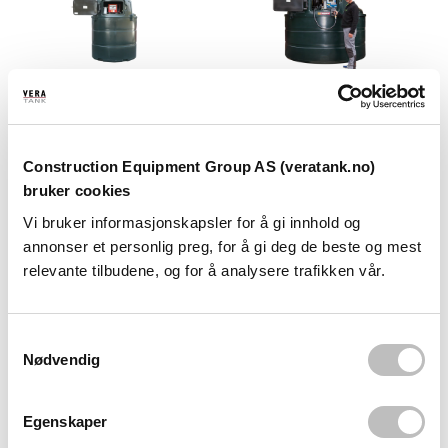
VERA Gårdstank
VERA PE-plasttank
1340L Diesel u/pumpe
5000L Diesel u/pumpe
Dbl.
Dbl.
Construction Equipment Group AS (veratank.no)
bruker cookies
18.200,00
56.000,00
Vi bruker informasjonskapsler for å gi innhold og
annonser et personlig preg, for å gi deg de beste og mest
relevante tilbudene, og for å analysere trafikken vår.
S
Nødvendig
a
m
t
Egenskaper
y
VERA Gårdstank
VERA Gårdstank