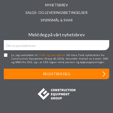
NYHETSBREV
SALGS- OG LEVERINGSBETINGELSER
SPØRSMÅL & SVAR
Meld deg på vårt nyhetsbrev
Ja, jeg samtykker til
vilkår og betingelser
for Vera Tank nyhetsbrev fra
Construction Equipment Group AS (CEG), herunder mottak av e-post, SMS
og MMS fra CEG, og i at CEG lagrer mine person- og kjøpsopplysninger.