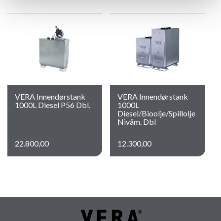
VERA Innendørstank
VERA Innendørstank
1000L Diesel P56 Dbl.
1000L
Diesel/Bioolje/Spillolje
Nivåm. Dbl
22.800,00
12.300,00