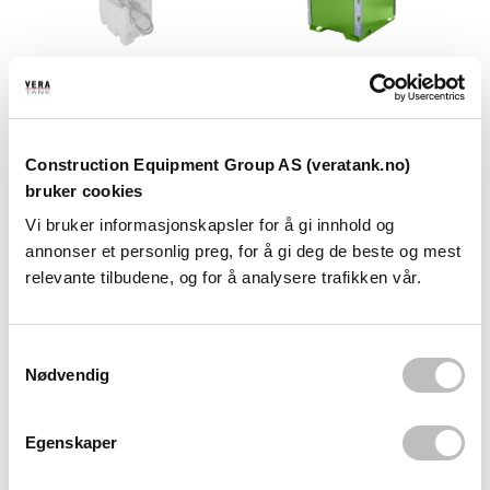
LOKK TIL
VERA ADR-bensintank
TRANSPORTTANK
2000L m/12v pumpe
220L
Dbl.
Diesel/AdBlue/Bensin
Construction Equipment Group AS (veratank.no)
bruker cookies
1.800,00
110.000,00
Vi bruker informasjonskapsler for å gi innhold og
annonser et personlig preg, for å gi deg de beste og mest
relevante tilbudene, og for å analysere trafikken vår.
S
Nødvendig
a
m
t
Egenskaper
y
VERA ADR-bensintank
VERA ADR-bensintank
k