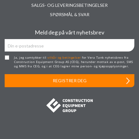
SALGS- OG LEVERINGSBETINGELSER
SPØRSMÅL & SVAR
Meld deg på vårt nyhetsbrev
Ja, jeg samtykker til
vilkår og betingelser
for Vera Tank nyhetsbrev fra
Construction Equipment Group AS (CEG), herunder mottak av e-post, SMS
og MMS fra CEG, og i at CEG lagrer mine person- og kjøpsopplysninger.