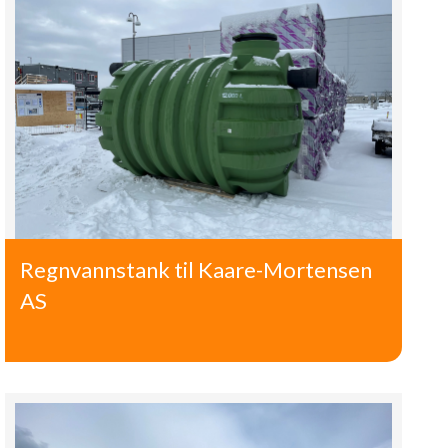
Regnvannstank til Kaare-Mortensen
AS