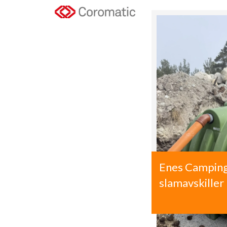
Enes Campin
slamavskiller