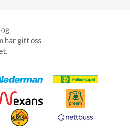
 og
 har gitt oss
et.