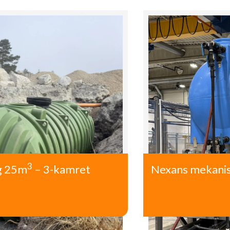
3
g 25m
– 3-kamret
Nexans mekanis