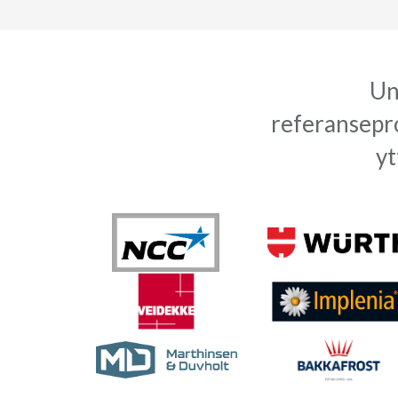
Un
referansepro
yt