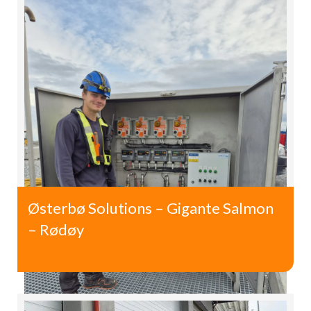
Østerbø Solutions – Gigante Salmon
– Rødøy