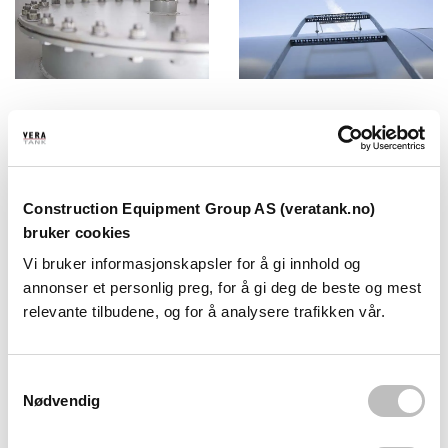
Peiletabell
Veiledning
Les mer
Les mer
Construction Equipment Group AS (veratank.no)
bruker cookies
Vi bruker informasjonskapsler for å gi innhold og
annonser et personlig preg, for å gi deg de beste og mest
relevante tilbudene, og for å analysere trafikken vår.
Monteringsanvisning
Bruksanvisning
S
Nødvendig
Les mer
Les mer
a
m