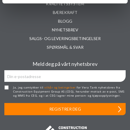
KVALITETSSYSTEM
BÆREKRAFT
BLOGG
NYHETSBREV
SALGS- OG LEVERINGSBETINGELSER
SPØRSMÅL & SVAR
Meld deg på vårt nyhetsbrev
Ja, jeg samtykker til
vilkår og betingelser
for Vera Tank nyhetsbrev fra
Construction Equipment Group AS (CEG), herunder mottak av e-post, SMS
og MMS fra CEG, og i at CEG lagrer mine person- og kjøpsopplysninger.