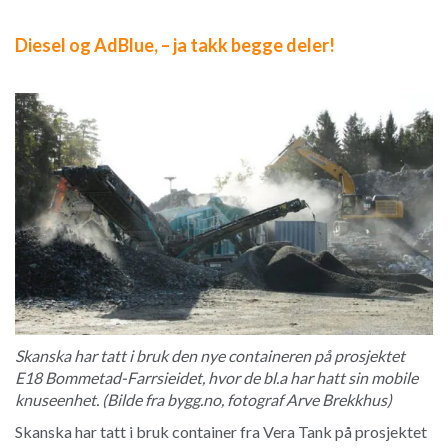
Diesel og AdBlue, – ja takk begge deler!
Skanska har tatt i bruk den nye containeren på prosjektet
E18 Bommetad-Farrsieidet, hvor de bl.a har hatt sin mobile
knuseenhet. (Bilde fra bygg.no, fotograf Arve Brekkhus)
Skanska har tatt i bruk container fra Vera Tank på prosjektet