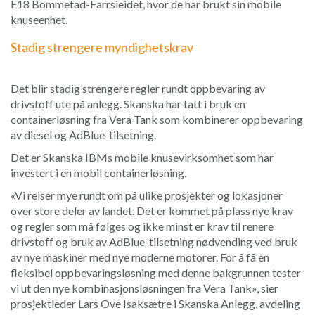
E18 Bommetad-Farrsieidet, hvor de har brukt sin mobile
knuseenhet.
Stadig strengere myndighetskrav
Det blir stadig strengere regler rundt oppbevaring av
drivstoff ute på anlegg. Skanska har tatt i bruk en
containerløsning fra Vera Tank som kombinerer oppbevaring
av diesel og AdBlue-tilsetning.
Det er Skanska IBMs mobile knusevirksomhet som har
investert i en mobil containerløsning.
«Vi reiser mye rundt om på ulike prosjekter og lokasjoner
over store deler av landet. Det er kommet på plass nye krav
og regler som må følges og ikke minst er krav til renere
drivstoff og bruk av AdBlue-tilsetning nødvending ved bruk
av nye maskiner med nye moderne motorer. For å få en
fleksibel oppbevaringsløsning med denne bakgrunnen tester
vi ut den nye kombinasjonsløsningen fra Vera Tank», sier
prosjektleder Lars Ove Isaksætre i Skanska Anlegg, avdeling