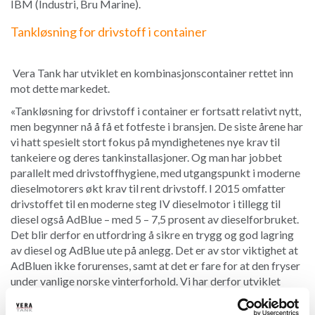
IBM (Industri, Bru Marine).
Tankløsning for drivstoff i container
Vera Tank har utviklet en kombinasjonscontainer rettet inn
mot dette markedet.
«Tankløsning for drivstoff i container er fortsatt relativt nytt,
men begynner nå å få et fotfeste i bransjen. De siste årene har
vi hatt spesielt stort fokus på myndighetenes nye krav til
tankeiere og deres tankinstallasjoner. Og man har jobbet
parallelt med drivstoffhygiene, med utgangspunkt i moderne
dieselmotorers økt krav til rent drivstoff. I 2015 omfatter
drivstoffet til en moderne steg IV dieselmotor i tillegg til
diesel også AdBlue – med 5 – 7,5 prosent av dieselforbruket.
Det blir derfor en utfordring å sikre en trygg og god lagring
av diesel og AdBlue ute på anlegg. Det er av stor viktighet at
AdBluen ikke forurenses, samt at det er fare for at den fryser
under vanlige norske vinterforhold. Vi har derfor utviklet
semi-stasjonære og mobile tankløsninger som skal
kombinere lagring av diesel og AdBlue. For at sistnevnte ikke