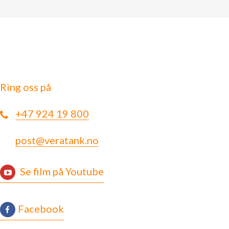
Ring oss på
+47 924 19 800
post@veratank.no
Se film på Youtube
Facebook