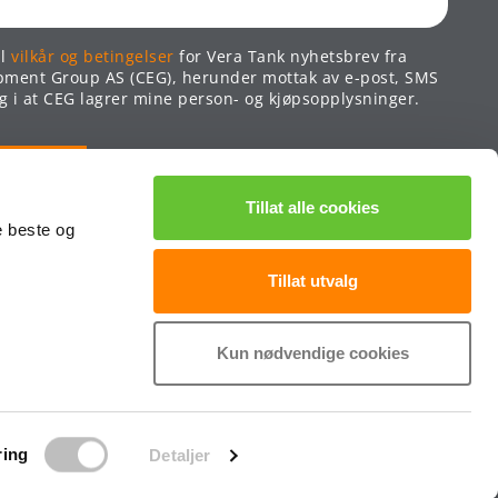
il
vilkår og betingelser
for Vera Tank nyhetsbrev fra
pment Group AS (CEG), herunder mottak av e-post, SMS
 i at CEG lagrer mine person- og kjøpsopplysninger.
Tillat alle cookies
e beste og
Tillat utvalg
Kun nødvendige cookies
ring
Detaljer