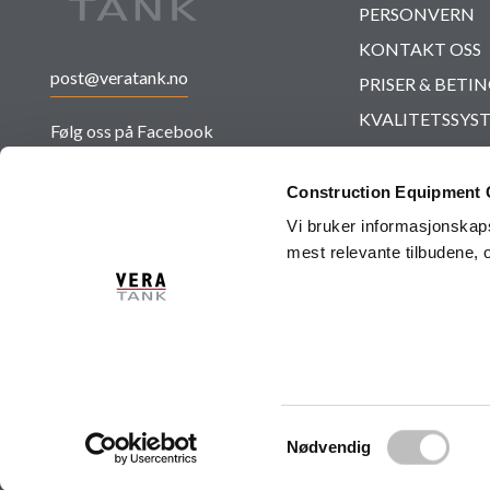
PERSONVERN
KONTAKT OSS
post@veratank.no
PRISER & BETI
KVALITETSSYS
Følg oss på Facebook
BÆREKRAFT
Følg oss på LinkedIn
BLOGG
Construction Equipment G
NYHETSBREV
Vi bruker informasjonskapsl
Følg oss på Youtube
mest relevante tilbudene, o
SALGS- OG LEV
SPØRSMÅL & S
S
Nødvendig
a
m