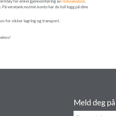
 verktøy for enkel gjennomføring av
risikoanalyse
.
e. På veratank.no/min konto har du full logg på dine
hov for sikker lagring og transport.
behov!
Meld deg på