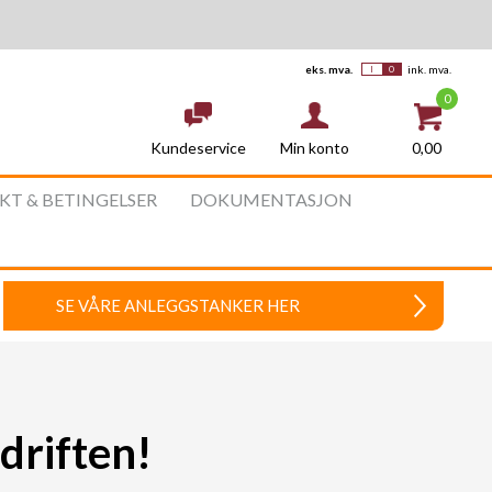
eks. mva.
ink. mva.
0
Kundeservice
0,00
Min konto
AKT & BETINGELSER
DOKUMENTASJON
SE VÅRE ANLEGGSTANKER HER
 driften!