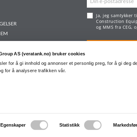
Ja, jeg samtykker t
Construction Equi
NGELSER
og MMS fra CEG, og
TEM
roup AS (veratank.no) bruker cookies
er for å gi innhold og annonser et personlig preg, for å gi deg d
g for å analysere trafikken vår.
ERINGSBETINGELSER
VAR
Egenskaper
Statistikk
Markedsfø