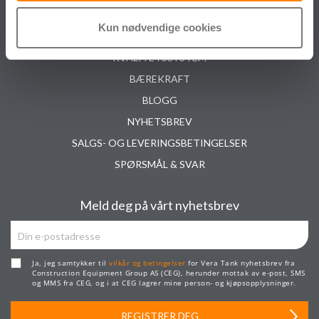
KONTAKT OSS
Kun nødvendige cookies
PRISER & BETINGELSER
KVALITETSSYSTEM
BÆREKRAFT
BLOGG
NYHETSBREV
SALGS- OG LEVERINGSBETINGELSER
SPØRSMÅL & SVAR
Meld deg på vårt nyhetsbrev
Ja, jeg samtykker til
vilkår og betingelser
for Vera Tank nyhetsbrev fra
Construction Equipment Group AS (CEG), herunder mottak av e-post, SMS
og MMS fra CEG, og i at CEG lagrer mine person- og kjøpsopplysninger.