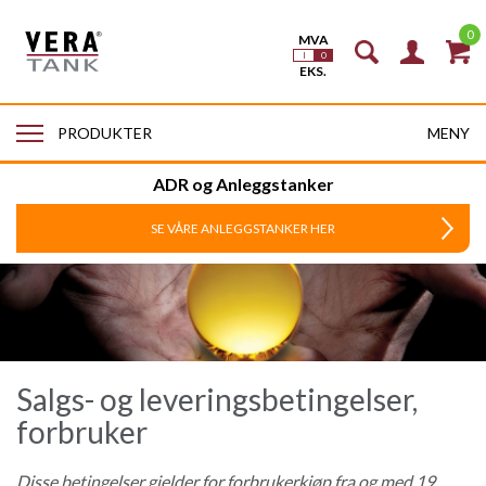
0
MENY
PRODUKTER
ADR og Anleggstanker
SE VÅRE ANLEGGSTANKER HER
Salgs- og leveringsbetingelser,
forbruker
Disse betingelser gjelder for forbrukerkjøp fra og med 19