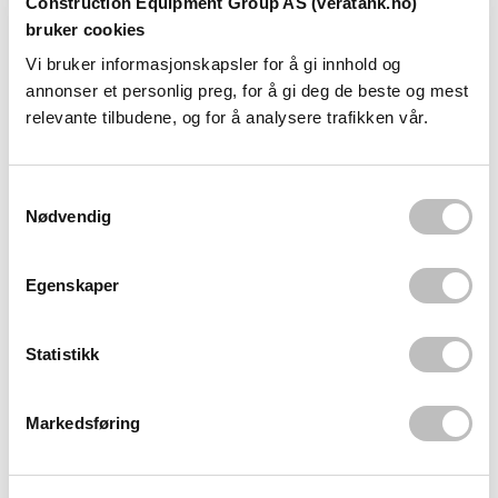
Construction Equipment Group AS (veratank.no)
bruker cookies
VERA Oppsamlingskar
VERA Oppsamlingskar
Vi bruker informasjonskapsler for å gi innhold og
for 4 stk 200L fat
for 1 stk 200L fat
annonser et personlig preg, for å gi deg de beste og mest
8.250,00
5.100,00
relevante tilbudene, og for å analysere trafikken vår.
S
Nødvendig
a
m
t
Egenskaper
y
k
k
Statistikk
e
VERA Oppsamlingskar
VERA Kjemikalietank
for IBC 1000L
PE dbl. 1000-5000L
v
Markedsføring
a
12.600,00
l
g