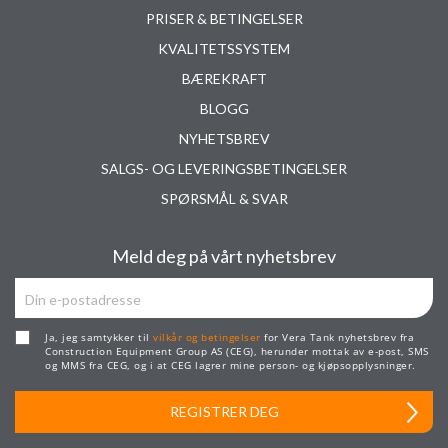
PRISER & BETINGELSER
KVALITETSSYSTEM
BÆREKRAFT
BLOGG
NYHETSBREV
SALGS- OG LEVERINGSBETINGELSER
SPØRSMÅL & SVAR
Meld deg på vårt nyhetsbrev
Ja, jeg samtykker til
vilkår og betingelser
for Vera Tank nyhetsbrev fra
Construction Equipment Group AS (CEG), herunder mottak av e-post, SMS
og MMS fra CEG, og i at CEG lagrer mine person- og kjøpsopplysninger.