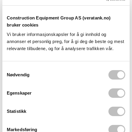
Din pris, eks. mva.
Construction Equipment Group AS (veratank.no)
bruker cookies
Vil du handle i nettbutikken vår? Logg inn eller registrer deg!
Vi bruker informasjonskapsler for å gi innhold og
annonser et personlig preg, for å gi deg de beste og mest
LOGG INN
relevante tilbudene, og for å analysere trafikken vår.
REGISTRER DEG
S
Nødvendig
a
m
t
Egenskaper
y
k
Produktinformasjon
k
Statistikk
e
Kan leveres i:
v
Markedsføring