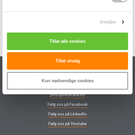
a
DN50
l
DN100
g
DN150
Detaljer
DN200
DN250
DN300
Tillat alle cookies
DN400
Tillat utvalg
Kun nødvendige cookies
post@veratank.no
Følg oss på Facebook
Følg oss på LinkedIn
Følg oss på Youtube