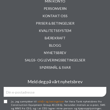
MIN KONTO
PERSONVERN
KONTAKT OSS
PRISER & BETINGELSER
KVALITETSSYSTEM
BÆREKRAFT
BLOGG
NYHETSBREV
SALGS- OG LEVERINGSBETINGELSER
SPØRSMÅL & SVAR
Meld deg på vårt nyhetsbrev
Ja, jeg samtykker til
vilkår og betingelser
for Vera Tank nyhetsbrev fra
Construction Equipment Group AS (CEG), herunder mottak av e-post, SMS
og MMS fra CEG, og i at CEG lagrer mine person- og kjøpsopplysninger.