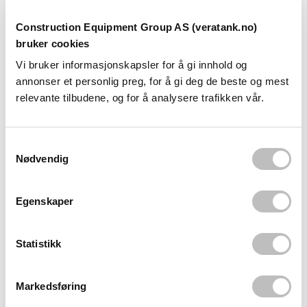
103484
Construction Equipment Group AS (veratank.no)
VERA PE-plasttank 5000L
bruker cookies
Diesel Cube56 Dbl.
Vi bruker informasjonskapsler for å gi innhold og
annonser et personlig preg, for å gi deg de beste og mest
En solid og kompakt dieseltank produsert i PE plast.
relevante tilbudene, og for å analysere trafikken vår.
Konstruert med dobbelvegg og oppsamling som beskyttelse
mot uønsket forurensning.
S
Din pris, eks. mva.
Nødvendig
a
57.000
,-
m
t
Egenskaper
y
Vil du handle i nettbutikken vår? Logg inn eller registrer deg!
k
k
Statistikk
e
LOGG INN
v
Markedsføring
a
REGISTRER DEG