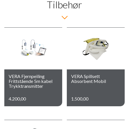
Tilbehør
VERA Fjernpeiling
VERA Spillsett
Frittstående 5m kabel
Absorbent Mobil
Trykktransmitter
4.200,00
1.500,00