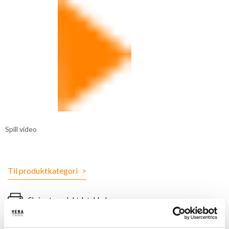
Spill video
Til produktkategori
>
Skriv ut produktdatablad