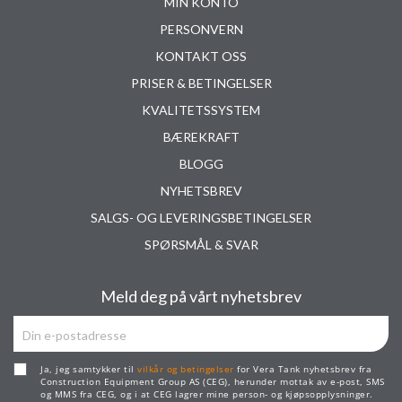
MIN KONTO
PERSONVERN
KONTAKT OSS
PRISER & BETINGELSER
KVALITETSSYSTEM
BÆREKRAFT
BLOGG
NYHETSBREV
SALGS- OG LEVERINGSBETINGELSER
SPØRSMÅL & SVAR
Meld deg på vårt nyhetsbrev
Ja, jeg samtykker til
vilkår og betingelser
for Vera Tank nyhetsbrev fra
Construction Equipment Group AS (CEG), herunder mottak av e-post, SMS
og MMS fra CEG, og i at CEG lagrer mine person- og kjøpsopplysninger.