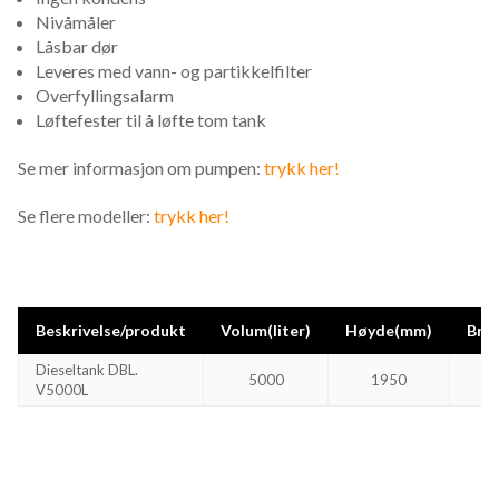
Nivåmåler
Låsbar dør
Leveres med vann- og partikkelfilter
Overfyllingsalarm
Løftefester til å løfte tom tank
Se mer informasjon om pumpen:
trykk her!
Se flere modeller:
trykk her!
Beskrivelse/produkt
Volum(liter)
Høyde(mm)
Bre
Dieseltank DBL.
5000
1950
V5000L