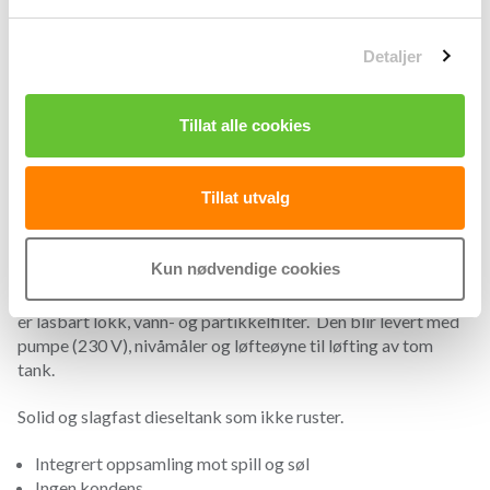
l
g
Detaljer
Tillat alle cookies
Produktinformasjon
Tillat utvalg
Dimensjoner
Kun nødvendige cookies
Dieseltank som gir lite fotavtrykk. Dobbeltvegg gir ingen
kondens. Dieseltank som har standard utrustning av tanken
er låsbart lokk, vann- og partikkelfilter. Den blir levert med
pumpe (230 V), nivåmåler og løfteøyne til løfting av tom
tank.
Solid og slagfast dieseltank som ikke ruster.
Integrert oppsamling mot spill og søl
Ingen kondens