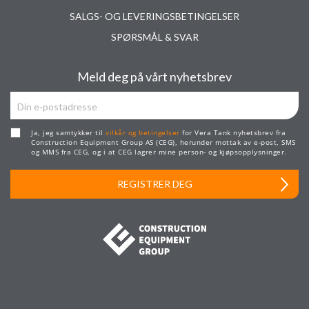
SALGS- OG LEVERINGSBETINGELSER
SPØRSMÅL & SVAR
Meld deg på vårt nyhetsbrev
Ja, jeg samtykker til
vilkår og betingelser
for Vera Tank nyhetsbrev fra
Construction Equipment Group AS (CEG), herunder mottak av e-post, SMS
og MMS fra CEG, og i at CEG lagrer mine person- og kjøpsopplysninger.