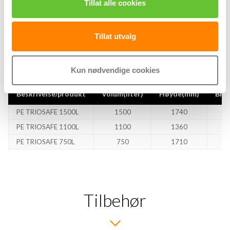
Tillat alle cookies
Tillat utvalg
Kun nødvendige cookies
Beskrivelse/produkt
Volum(liter)
Høyde(mm)
Bre
PE TRIOSAFE 1500L
1500
1740
PE TRIOSAFE 1100L
1100
1360
PE TRIOSAFE 750L
750
1710
Tilbehør