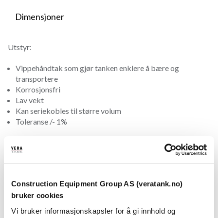
Dimensjoner
Utstyr:
Vippehåndtak som gjør tanken enklere å bære og
transportere
Korrosjonsfri
Lav vekt
Kan seriekobles til større volum
Toleranse /- 1%
Ekstrautstyr:
Overfyllingsvern
Nivåmålere
Construction Equipment Group AS (veratank.no)
Installasjonsdeler
Rørsett for standard installasjon og seriekobling.
bruker cookies
Sugeledning
Vi bruker informasjonskapsler for å gi innhold og