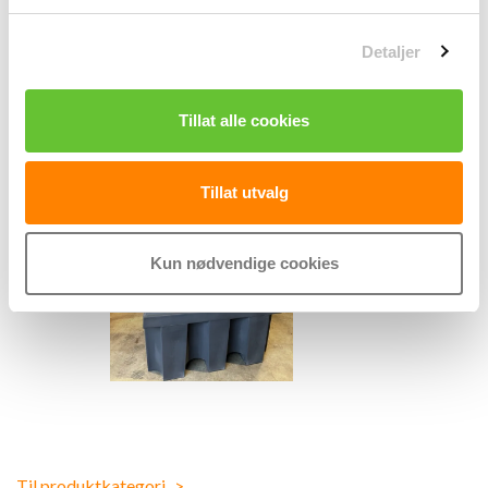
g
Detaljer
Tillat alle cookies
Tillat utvalg
Kun nødvendige cookies
Til produktkategori
>