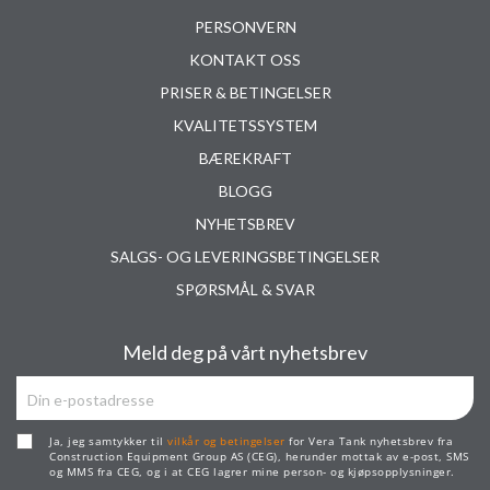
PERSONVERN
KONTAKT OSS
PRISER & BETINGELSER
KVALITETSSYSTEM
BÆREKRAFT
BLOGG
NYHETSBREV
SALGS- OG LEVERINGSBETINGELSER
SPØRSMÅL & SVAR
Meld deg på vårt nyhetsbrev
Ja, jeg samtykker til
vilkår og betingelser
for Vera Tank nyhetsbrev fra
Construction Equipment Group AS (CEG), herunder mottak av e-post, SMS
og MMS fra CEG, og i at CEG lagrer mine person- og kjøpsopplysninger.