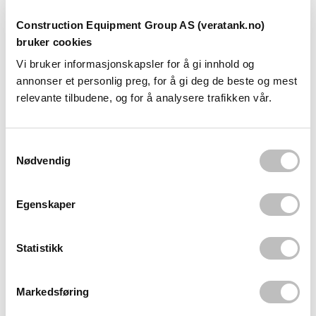
Construction Equipment Group AS (veratank.no)
bruker cookies
Vi bruker informasjonskapsler for å gi innhold og
annonser et personlig preg, for å gi deg de beste og mest
relevante tilbudene, og for å analysere trafikken vår.
S
Nødvendig
a
m
t
Egenskaper
y
k
k
Statistikk
e
v
Markedsføring
a
l