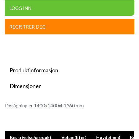
LOGG INN
REGISTRER DEG
Produktinformasjon
Dimensjoner
Døråpning er 1400x1400xh1360 mm
Beskrivelse/produkt
Volum(liter)
Høyde(mm)
Bre