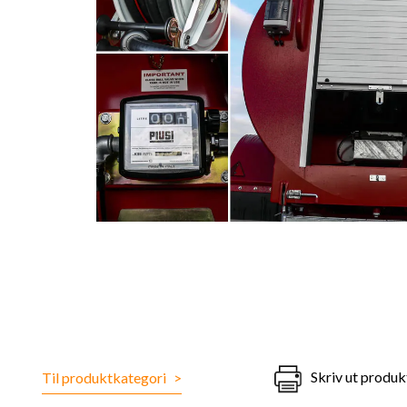
Skriv ut produ
Til produktkategori
>