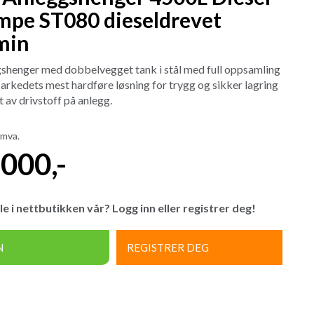
pe ST080 dieseldrevet
min
gshenger med dobbelvegget tank i stål med full oppsamling
Markedets mest hardføre løsning for trygg og sikker lagring
 av drivstoff på anlegg.
 mva.
.000
,-
le i nettbutikken vår? Logg inn eller registrer deg!
N
REGISTRER DEG