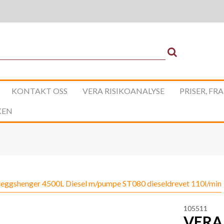
KONTAKT OSS
VERA RISIKOANALYSE
PRISER, FR
KEN
eggshenger 4500L Diesel m/pumpe ST080 dieseldrevet 110l/min
105511
VERA 