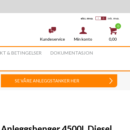
eks. mva.
ink. mva.
0
Kundeservice
0,00
Min konto
AKT & BETINGELSER
DOKUMENTASJON
SE VÅRE ANLEGGSTANKER HER
Anleggshenger 4500L Diesel