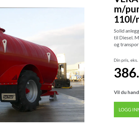
m/pum
110l/
Solid anleg
til Diesel. 
og transport
Din pris, eks.
386
Vil du hand
LOGG IN