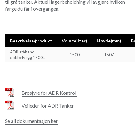
til grå tanker. Aktuell lagerbeholdning vil avgjøre hvilken
farge du får i overgangen.
Beskrivelse/produkt
Volum(liter)
Høyde(mm)
Bre
ADR ståltank
1500
1507
dobbelvegg 1500L
Brosjyre for ADR Kontroll
Veileder for ADR Tanker
Se all dokumentasjon her