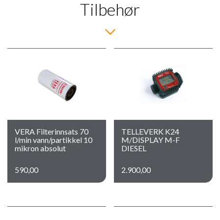
Tilbehør
VERA Filterinnsats 70
TELLEVERK K24
l/min vann/partikkel 10
M/DISPLAY M-F
mikron absolut
DIESEL
590,00
2.900,00