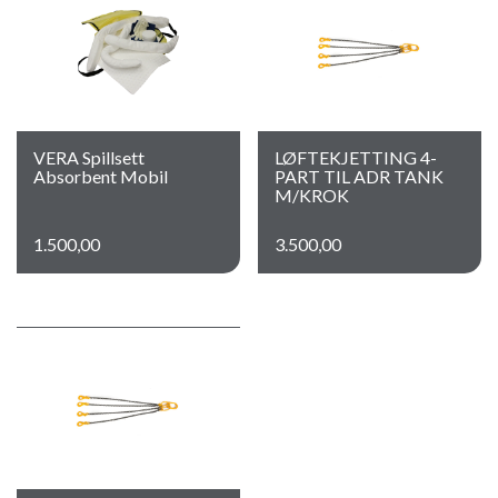
VERA Spillsett
LØFTEKJETTING 4-
Absorbent Mobil
PART TIL ADR TANK
M/KROK
1.500,00
3.500,00