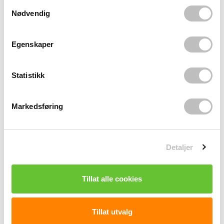
S
Nødvendig
a
m
t
Egenskaper
y
k
k
Statistikk
e
v
Markedsføring
a
l
g
Detaljer
Tillat alle cookies
Tillat utvalg