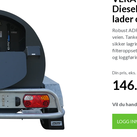
Diesel
lader 
Robust ADR-
veien. Tank
sikker lagr
filteroppset
og loggføri
Din pris, eks.
146
Vil du hand
LOGG IN