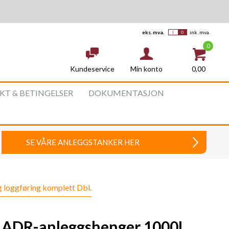
eks. mva.
ink. mva.
0
Kundeservice
0,00
Min konto
AKT & BETINGELSER
DOKUMENTASJON
SE VÅRE ANLEGGSTANKER HER
 loggføring komplett Dbl.
ADR-anleggshenger 1000L