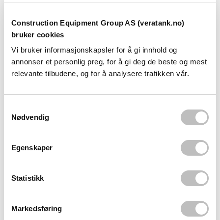
• Gulv og veggmotering
• ATEX Direktiv 94/9/EC godkjent
• Absorberer vannmengde opptil 30% vekt av silikagel
Construction Equipment Group AS (veratank.no)
• Fargeendring når silicagelen blir mettet
bruker cookies
• Høy støvslitasjemotstand
Vi bruker informasjonskapsler for å gi innhold og
annonser et personlig preg, for å gi deg de beste og mest
Vekt – 58 kg
relevante tilbudene, og for å analysere trafikken vår.
Maks fylle- og tømmehastighet – 1897 L/min
Vekt av Silikagel – 22,4 kg
S
Nødvendig
a
Silikagel til tankavfukter – produkt 103839
m
t
Egenskaper
y
k
Gulvmontert modell:
k
Statistikk
e
v
Markedsføring
a