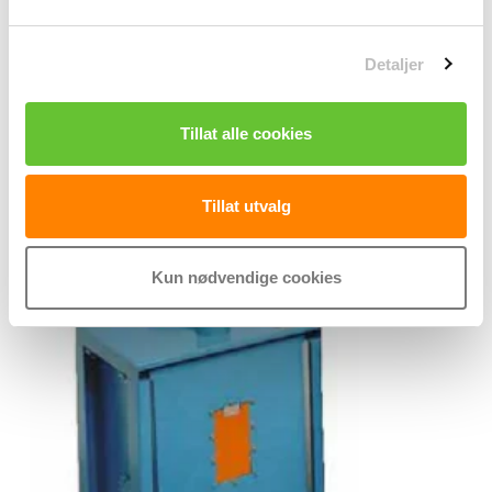
l
g
Detaljer
Tillat alle cookies
Tillat utvalg
Kun nødvendige cookies