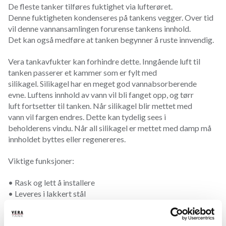
De fleste tanker tilføres fuktighet via lufterøret.
Denne fuktigheten kondenseres på tankens vegger. Over tid
vil denne vannansamlingen forurense tankens innhold.
Det kan også medføre at tanken begynner å ruste innvendig.
Vera tankavfukter kan forhindre dette. Inngående luft til
tanken passerer et kammer som er fylt med
silikagel. Silikagel har en meget god vannabsorberende
evne. Luftens innhold av vann vil bli fanget opp, og tørr
luft fortsetter til tanken. Når silikagel blir mettet med
vann vil fargen endres. Dette kan tydelig sees i
beholderens vindu. Når all silikagel er mettet med damp må
innholdet byttes eller regenereres.
Viktige funksjoner:
• Rask og lett å installere
• Leveres i lakkert stål
• Lar seg etterfylles
• Lett å skifte silicagel