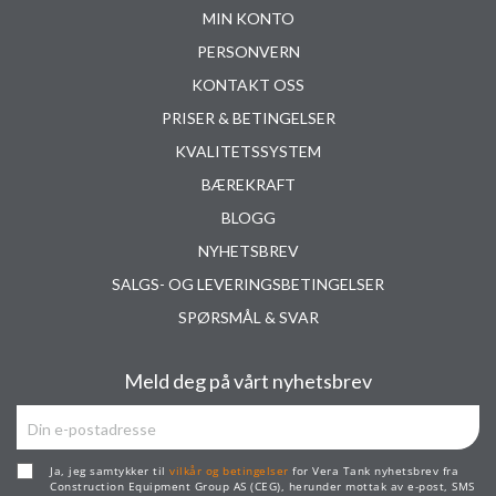
MIN KONTO
PERSONVERN
KONTAKT OSS
PRISER & BETINGELSER
KVALITETSSYSTEM
BÆREKRAFT
BLOGG
NYHETSBREV
SALGS- OG LEVERINGSBETINGELSER
SPØRSMÅL & SVAR
Meld deg på vårt nyhetsbrev
Ja, jeg samtykker til
vilkår og betingelser
for Vera Tank nyhetsbrev fra
Construction Equipment Group AS (CEG), herunder mottak av e-post, SMS