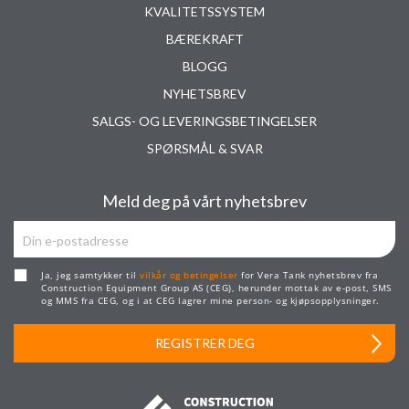
KVALITETSSYSTEM
BÆREKRAFT
BLOGG
NYHETSBREV
SALGS- OG LEVERINGSBETINGELSER
SPØRSMÅL & SVAR
Meld deg på vårt nyhetsbrev
Ja, jeg samtykker til
vilkår og betingelser
for Vera Tank nyhetsbrev fra
Construction Equipment Group AS (CEG), herunder mottak av e-post, SMS
og MMS fra CEG, og i at CEG lagrer mine person- og kjøpsopplysninger.