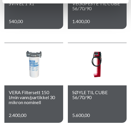
SVIVEL 1″x1″
VEGGFESTE TIL CUBE
56/70/90
540,00
1.400,00
VERA Filtersett 150
SØYLE TIL CUBE
l/min vann/partikkel 30
56/70/90
mikron nominell
2.400,00
5.600,00