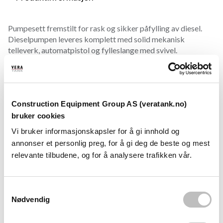
Pumpesett fremstilt for rask og sikker påfylling av diesel.
Dieselpumpen leveres komplett med solid mekanisk
telleverk, automatpistol og fylleslange med svivel.
Inkluderer:
• Kabinett i pulverlakket stål
• Mekanisk telleverk med nullstilling
Construction Equipment Group AS (veratank.no)
• Tydelig display
bruker cookies
• Automatpistol
Vi bruker informasjonskapsler for å gi innhold og
• Innbygd pistolholder med av/på bryter
annonser et personlig preg, for å gi deg de beste og mest
• 4 meter fylleslange
relevante tilbudene, og for å analysere trafikken vår.
• Sil og tilbakeslagsventil til sugeledning
Installeres på veggen ved hjelp av veggfeste, direkte på tank,
S
eller med en søyle som kan monteres på bakken.
Nødvendig
a
Pumpekapasitet: 90 l/min
m