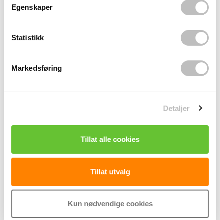
t
Egenskaper
Motor:
y
– Volt/HZ: 230V/50Hz
k
– 700 W
k
Statistikk
– 2800 O/min
e
v
Telleverk: K44
Markedsføring
a
l
g
Tilbehør
Detaljer
Tillat alle cookies
Tillat utvalg
Kun nødvendige cookies