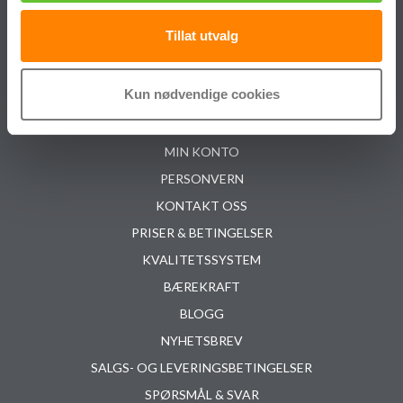
Følg oss på Facebook
Tillat utvalg
Følg oss på LinkedIn
Følg oss på Youtube
Kun nødvendige cookies
OM OSS
MIN KONTO
PERSONVERN
KONTAKT OSS
PRISER & BETINGELSER
KVALITETSSYSTEM
BÆREKRAFT
BLOGG
NYHETSBREV
SALGS- OG LEVERINGSBETINGELSER
SPØRSMÅL & SVAR