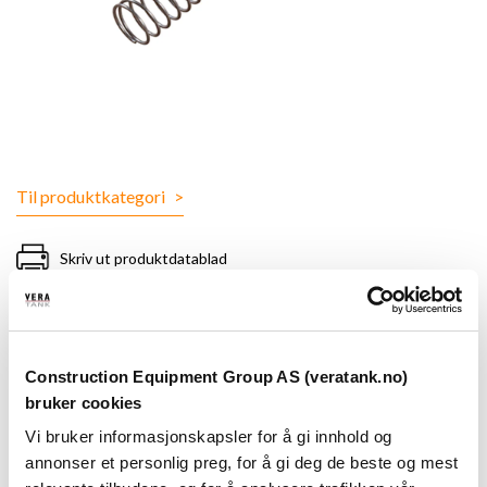
Til produktkategori
>
Skriv ut produktdatablad
103460
FJÆR 1 PSI TIL ANTI HEVERT
Construction Equipment Group AS (veratank.no)
bruker cookies
VENTIL 1 1/2″ ACV. Hvit
Vi bruker informasjonskapsler for å gi innhold og
Din pris, eks. mva.
annonser et personlig preg, for å gi deg de beste og mest