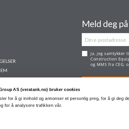
Meld deg på
Ja, jeg samtykker t
Construction Equi
NGELSER
og MMS fra CEG, og
TEM
roup AS (veratank.no) bruker cookies
er for å gi innhold og annonser et personlig preg, for å gi deg d
g for å analysere trafikken vår.
ERINGSBETINGELSER
VAR