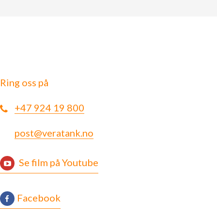
Ring oss på
+47 924 19 800
post@veratank.no
Se film på Youtube
Facebook