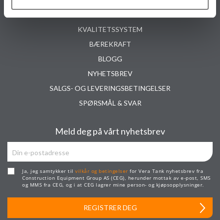
PRISER & BETINGELSER
KVALITETSSYSTEM
BÆREKRAFT
BLOGG
NYHETSBREV
SALGS- OG LEVERINGSBETINGELSER
SPØRSMÅL & SVAR
Meld deg på vårt nyhetsbrev
Ja, jeg samtykker til
vilkår og betingelser
for Vera Tank nyhetsbrev fra
Construction Equipment Group AS (CEG), herunder mottak av e-post, SMS
og MMS fra CEG, og i at CEG lagrer mine person- og kjøpsopplysninger.