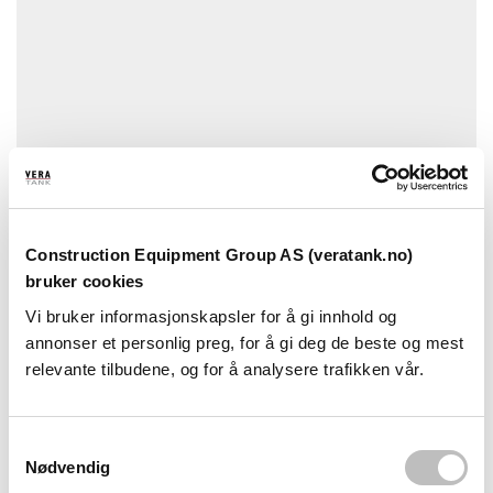
Construction Equipment Group AS (veratank.no)
Hvor lang leveringstid er det?
bruker cookies
Vi bruker informasjonskapsler for å gi innhold og
Fra bestilling er det ca 1 uke leveringstid på varer vi har på
annonser et personlig preg, for å gi deg de beste og mest
lager, dersom det er lengre leveringstid vil du få en
tilbakemelding på mail om dette. Ønsker du å vite
relevante tilbudene, og for å analysere trafikken vår.
leveringstid før bestilling kan du sende en e-post til
post@veratank.no eller ringe oss på telefon 92 41 98 00 så
sjekker vi opp […]
S
Nødvendig
Les mer
a