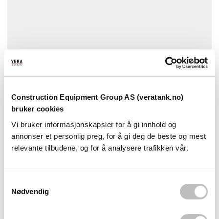
Construction Equipment Group AS (veratank.no)
bruker cookies
Er varen på lager?
Vi bruker informasjonskapsler for å gi innhold og
annonser et personlig preg, for å gi deg de beste og mest
Våre standardvarer er som oftest på lager, ta kontakt på
relevante tilbudene, og for å analysere trafikken vår.
post@veratank.no eller ring oss på telefon 92 41 98 00
dersom du ønsker å sjekke lagerstatus på varen.
Les mer
S
Nødvendig
a
m
t