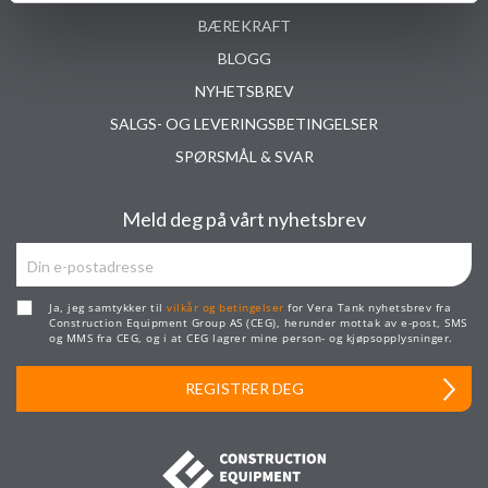
BÆREKRAFT
BLOGG
NYHETSBREV
SALGS- OG LEVERINGSBETINGELSER
SPØRSMÅL & SVAR
Meld deg på vårt nyhetsbrev
Ja, jeg samtykker til
vilkår og betingelser
for Vera Tank nyhetsbrev fra
Construction Equipment Group AS (CEG), herunder mottak av e-post, SMS
og MMS fra CEG, og i at CEG lagrer mine person- og kjøpsopplysninger.