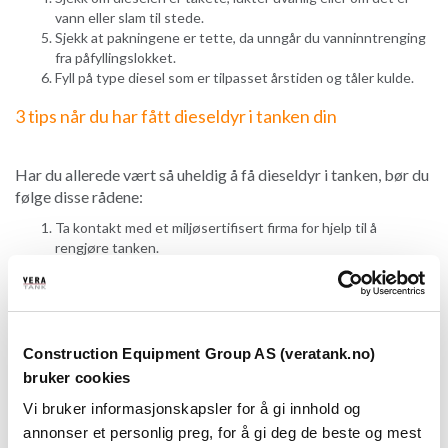
vann eller slam til stede.
Sjekk at pakningene er tette, da unngår du vanninntrenging
fra påfyllingslokket.
Fyll på type diesel som er tilpasset årstiden og tåler kulde.
3 tips når du har fått dieseldyr i tanken din
Har du allerede vært så uheldig å få dieseldyr i tanken, bør du
følge disse rådene:
Ta kontakt med et miljøsertifisert firma for hjelp til å
rengjøre tanken.
Rengjør rørsystem fra tanken frem til dieselfilter (trykkluft).
Det anbefales å skifte dieselfiltre etter at den første tanken
er kjørt tom
Unngå dieseldyr med en kvalitetstank for diesel
Construction Equipment Group AS (veratank.no)
bruker cookies
Vil du for fremtiden sikre deg mot dieseldyr er det viktig å
Vi bruker informasjonskapsler for å gi innhold og
sørge for at du har en
kvalitetstank for lagring av diesel
. Vi gir
annonser et personlig preg, for å gi deg de beste og mest