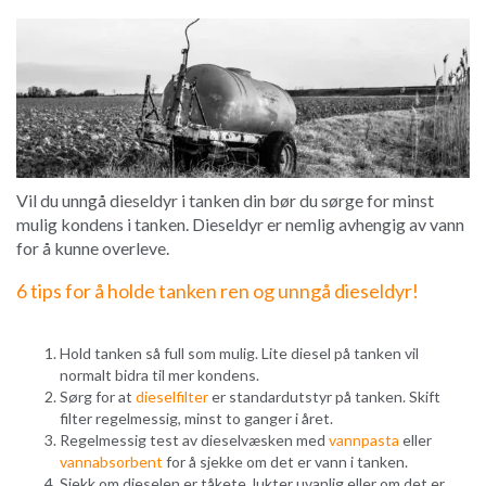
Vil du unngå dieseldyr i tanken din bør du sørge for minst
mulig kondens i tanken. Dieseldyr er nemlig avhengig av vann
for å kunne overleve.
6 tips for å holde tanken ren og unngå dieseldyr!
Hold tanken så full som mulig. Lite diesel på tanken vil
normalt bidra til mer kondens.
Sørg for at
dieselfilter
er standardutstyr på tanken. Skift
filter regelmessig, minst to ganger i året.
Regelmessig test av dieselvæsken med
vannpasta
eller
vannabsorbent
for å sjekke om det er vann i tanken.
Sjekk om dieselen er tåkete, lukter uvanlig eller om det er